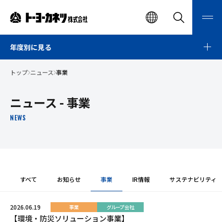
ト
EN
検
メ
索
ニ
ー
検索
ュ
ー
年度別に見る
ヨ
開
閉
ー
トップ
ニュース
事業
カ
ネ
ニュース - 事業
ツ
NEWS
株
式
会
社
すべて
お知らせ
事業
IR情報
サステナビリティ
2026.06.19
事業
グループ会社
【環境・防災ソリューション事業】