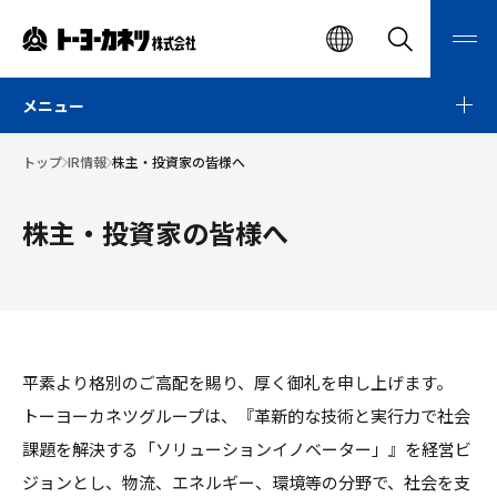
ト
EN
検
メ
索
ニ
ー
検索
ュ
ー
メニュー
ヨ
開
閉
ー
トップ
IR情報
株主・投資家の皆様へ
カ
ネ
株主・投資家の皆様へ
ツ
株
式
会
社
平素より格別のご高配を賜り、厚く御礼を申し上げます。
トーヨーカネツグループは、『革新的な技術と実行力で社会
課題を解決する「ソリューションイノベーター」』を経営ビ
ジョンとし、物流、エネルギー、環境等の分野で、社会を支