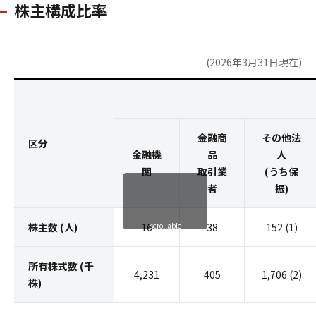
株主構成比率
(2026年3月31日現在)
金融商
その他法
区分
金融機
品
人
関
取引業
(うち保
者
振)
株主数 (人)
16
scrollable
38
152 (1)
所有株式数 (千
4,231
405
1,706
(2)
株)