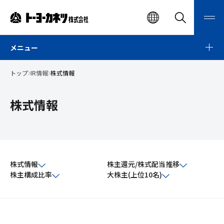
ト
EN
検
メ
索
ニ
ー
検索
ュ
ー
メニュー
ヨ
開
閉
ー
トップ
IR情報
株式情報
カ
ネ
株式情報
ツ
株
式
会
株式情報
株主還元/株式配当推移
社
株主構成比率
大株主(上位10名)