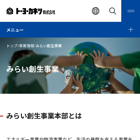
ト
EN
検
メ
索
ニ
ー
検索
ュ
ー
メニュー
ヨ
開
閉
ー
トップ
事業情報
みらい創生事業
カ
ネ
みらい創生事業
ツ
株
式
会
社
みらい創生事業本部とは
エネルギー事業や物流事業など、生活の基盤を支える事業を