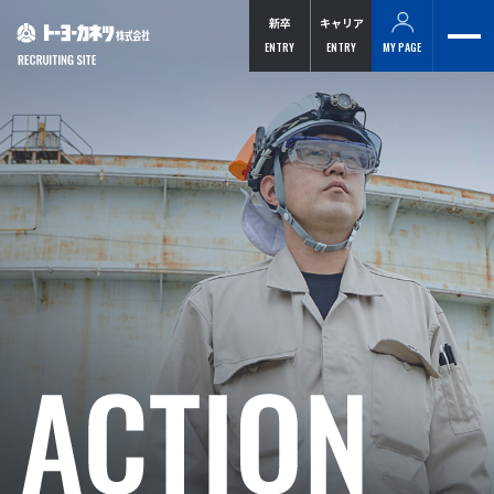
新卒
キャリア
メ
ENTRY
ENTRY
MY PAGE
ニ
ト
ュ
ー
ー
ヨ
ー
カ
ネ
ツ
株
式
会
社
RECRUITING
SITE