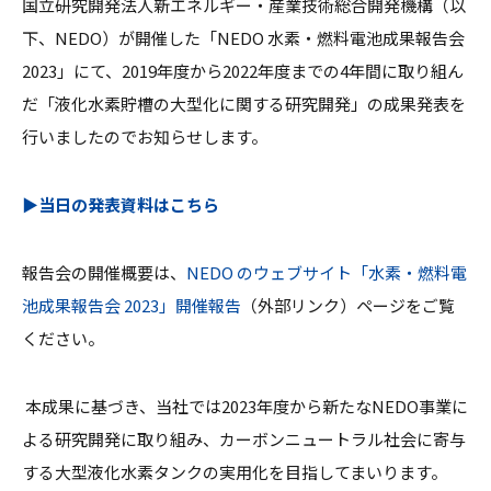
国⽴研究開発法⼈新エネルギー・産業技術総合開発機構（以
下、
NEDO
）が開催した「
NEDO
⽔素・燃料電池成果報告会
2023
」にて、
2019
年度から
2022
年度までの
4
年間に取り組ん
だ「液化⽔素貯槽の⼤型化に関する研究開発」の成果発表を
行いましたのでお知らせします。
▶当日の発表資料はこちら
報告会の開催概要は、
NEDO のウェブサイト「⽔素・燃料電
池成果報告会 2023」開催報告
（外部リンク）ページをご覧
ください。
本成果に基づき、当社では2023年度から新たなNEDO事業に
よる研究開発に取り組み、カーボンニュートラル社会に寄与
する大型液化水素タンクの実用化を目指してまいります。