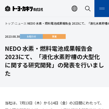
ト
EN
検
メ
索
ニ
ー
検索
ュ
ー
トップ
ニュース
NEDO ⽔素・燃料電池成果報告会 2023にて、「液化⽔素
ヨ
開
閉
ー
2023.08.30
お知らせ
事業
カ
ネ
NEDO ⽔素・燃料電池成果報告会
ツ
2023にて、「液化⽔素貯槽の⼤型化
株
に関する研究開発」の発表を行いまし
式
た
会
社
当社は、
7
月
13
日（木）から
14
日（金）の
2
日間にわたって、