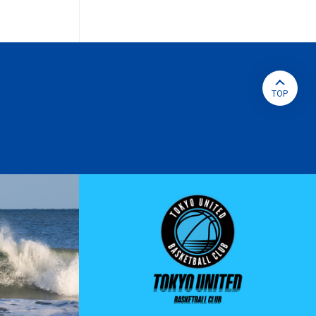
ペ
ー
ジ
ト
ッ
プ
へ