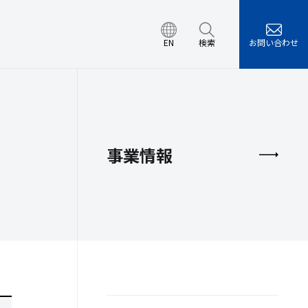
EN
検索
お問い合わせ
エネルギー開発セン
営計画
環境/労働安全衛生/情
レンダー
ュリティの取り組み
会
事業情報
検索