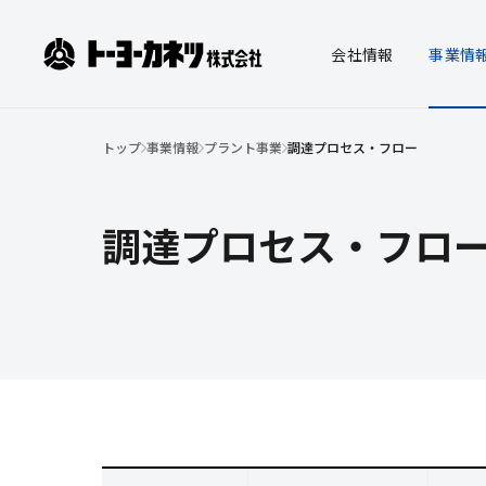
ト
会社
情報
事業
情
ー
ヨ
トップ
事業情報
プラント事業
調達プロセス・フロー
ー
会社情報
事業情報
IR情報
サステナビリテ
会社
物流
株主
マテ
カ
事業
コー
社会
ィ
ネ
みら
決算
調達プロセス・フロ
派遣
株式
ツ
株
式
会
社