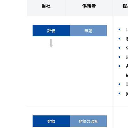
当社
供給者
提
当
供
評価
申請
社：
給
者：
当
供
登録
登録の通知
社：
給