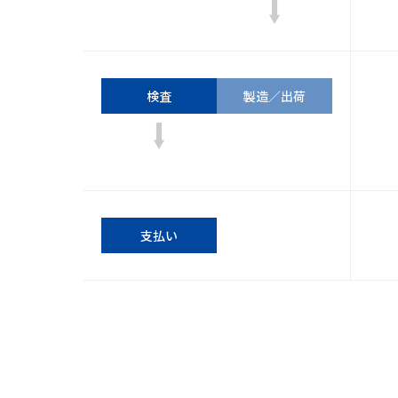
当
供
検査
製造／出荷
社：
給
者：
当
支払い
社：