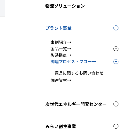
物流ソリューション
プラント事業
開
閉
事例紹介
製品一覧
開
製造拠点
閉
調達プロセス・フロー
開
閉
調達に関するお問い合わせ
調達資材
次世代エネルギー開発センター
開
閉
みらい創生事業
開