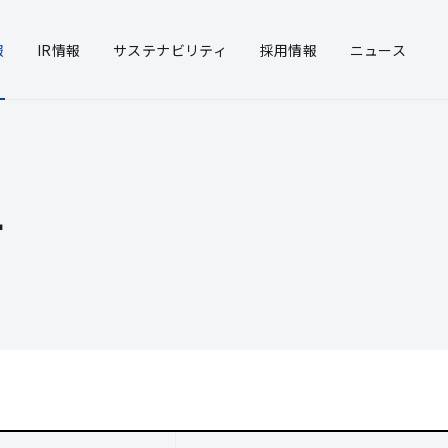
報
IR
情報
サステナ
ビリティ
採用
情報
ニュース
概要
ソリューション事業
・投資家の皆様へ
リアリティ
経営方針
プラント事業
決算説明会
統合報告書
沿革
次世代
中期経
環境
所案内
ポレート・ガバナンス
グループ企業
財務・業績情報
ガバナンス
品質/
ター
IRカ
い創生事業
短信
トーヨーカネツの強み
有価証券報告書
報セキ
株主総
ー
法に基づく情報開示
情報
公告