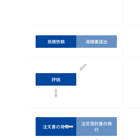
者：
当
供
見積依頼
見積書提出
社：
給
者：
当
評価
社：
当
供
注文受託書の発
社：
給
注文書の発行
行
者：