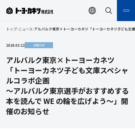
ト
EN
検
メ
索
ニ
ー
検索
ュ
ー
トップ
ニュース
アルバルク東京×トーヨーカネツ
「トーヨーカネツ子ども文
ヨ
開
閉
ー
2026.03.22
お知らせ
カ
ネ
アルバルク東京×トーヨーカネツ
ツ
「トーヨーカネツ子ども文庫スペシャ
株
ルコラボ企画
式
～アルバルク東京選手がおすすめする
会
本を読んで WE の輪を広げよう～」開
社
催のお知らせ