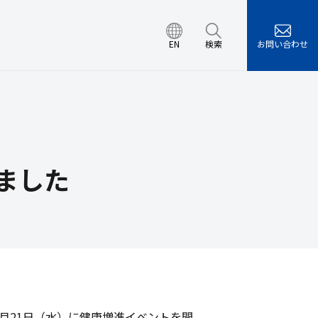
EN
検索
お問い合わせ
エネルギー開発セン
営計画
環境/労働安全衛生/情
レンダー
ュリティの取り組み
会
検索
ました
月
21
日（水）に健康増進イベントを開