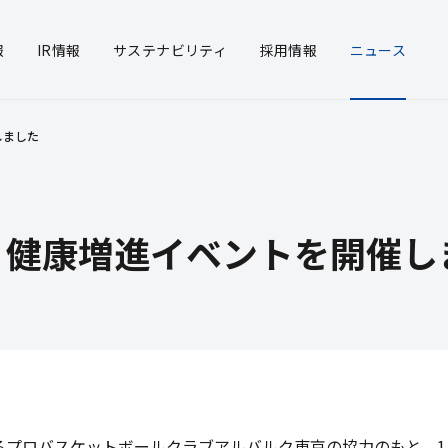
報
IR
情報
サステナ
ビリティ
採用
情報
ニュース
しました
概要
ソリューション事業
・投資家の皆様へ
リアリティ
経営方針
プラント事業
決算説明会
統合報告書
沿革
次世代
中期経
環境
所案内
ポレート・ガバナンス
グループ企業
財務・業績情報
ガバナンス
品質/
ター
IRカ
い創生事業
短信
トーヨーカネツの強み
有価証券報告書
報セキ
株主総
法に基づく情報開示
情報
公告
 健康増進イベントを開催し
るプロバスケットボールクラブアルバルク東京の協力のもと、1