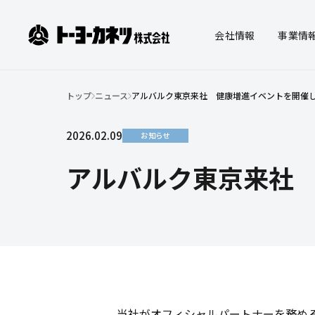
ト
会社
情報
事業
情
ー
ヨ
トップ
ニュース
アルバルク東京来社 健康増進イベントを開催
ー
会社情報
事業情報
IR情報
サステナビリテ
会社
物流
株主
マテ
カ
事業
コー
社会
2026.02.09
お知らせ
ィ
ネ
みら
決算
派遣
株式
アルバルク東京来社
ツ
株
式
会
社
当社がオフィシャルパートナーを務め