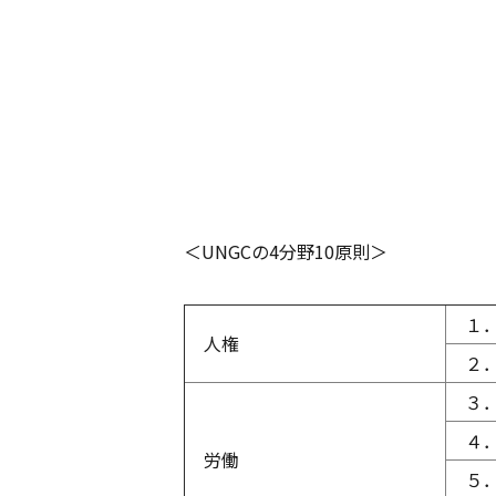
＜UNGCの4分野10原則＞
１．
人権
２．
３．
４．
労働
５．