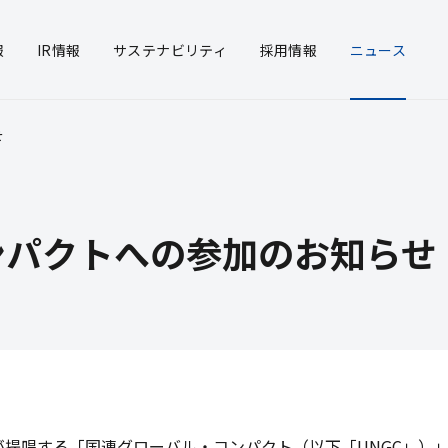
報
IR
情報
サステナ
ビリティ
採用
情報
ニュース
せ
概要
ソリューション事業
・投資家の皆様へ
リアリティ
経営方針
プラント事業
決算説明会
統合報告書
沿革
次世代
中期経
環境
所案内
ポレート・ガバナンス
グループ企業
財務・業績情報
ガバナンス
品質/
ター
IRカ
い創生事業
短信
トーヨーカネツの強み
有価証券報告書
報セキ
株主総
法に基づく情報開示
情報
公告
ンパクトへの参加のお知らせ
提唱する「国連グローバル・コンパクト（以下「UNGC」）」に