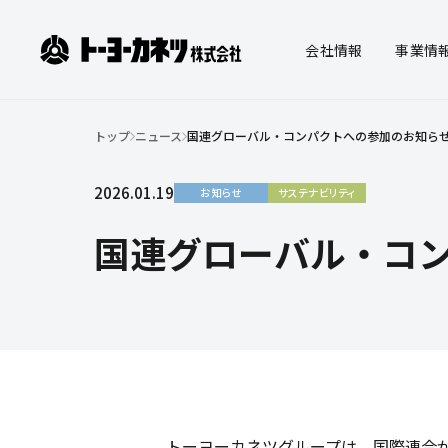
ト
会社
情報
事業
情
ー
ヨ
トップ
ニュース
国連グローバル・コンパクトへの参加のお知ら
ー
会社情報
事業情報
IR情報
サステナビリテ
会社
物流
株主
マテ
カ
事業
コー
社会
2026.01.19
お知らせ
サステナビリティ
ィ
ネ
みら
決算
派遣
株式
国連グローバル・コ
ツ
株
式
会
社
トーヨーカネツグループは、国際連合が