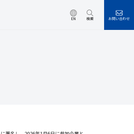
EN
検索
お問い合わせ
エネルギー開発セン
営計画
環境/労働安全衛生/情
レンダー
ュリティの取り組み
会
検索
署名し、2026年1月6日に参加企業と