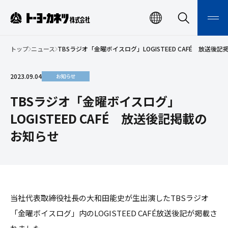
ト
EN
検
メ
索
ニ
ー
検索
ュ
ー
トップ
ニュース
TBSラジオ「金曜ボイスログ」LOGISTEED CAFÉ 放送後
ヨ
開
閉
ー
2023.09.04
お知らせ
カ
ネ
TBSラジオ「金曜ボイスログ」
ツ
LOGISTEED CAFÉ 放送後記掲載の
株
お知らせ
式
会
社
当社代表取締役社長の大和田能史が生出演した
TBSラジオ
「金曜ボイスログ」内のLOGISTEED CAFÉ放送後記が掲載さ